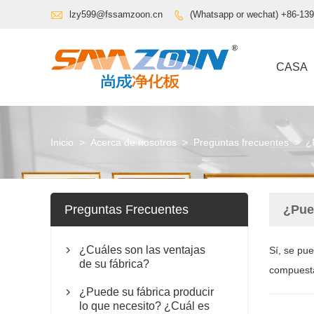

lzy599@fssamzoon.cn
(Whatsapp or wechat) +86-13

CASA
Inicio
>
Acerca de nosotros
>
Preguntas frecuentes
>
¿
Preguntas Frecuentes
¿Pue
¿Cuáles son las ventajas
Sí, se pu

de su fábrica?
compuesta
¿Puede su fábrica producir

lo que necesito? ¿Cuál es