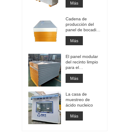
Más
Cadena de
producción del
panel de bocadillo
del edificio de la
fábrica de la
Más
comida y de la
bebida PU del
El panel modular
panel de bocadillo
del recinto limpio
del uso
para el
revestimiento de
paredes
Más
farmacéutico del
hospital de las
La casa de
divisiones del
muestreo de
recinto limpio
ácido nucleico
Más