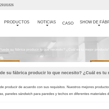
929181826
PRODUCTOS
NOTICIAS
SHOW DE FÁB
CASO
Puede su fábrica producir lo que necesito? ¿Cuál es tu mejor producto
de su fábrica producir lo que necesito? ¿Cuál es tu
ede producir de acuerdo con sus requisitos. Nuestros mejores productos
s, paneles sándwich para paredes y techos en diferentes materiales d